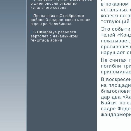
в показном 
5 дней опосля открытия
купального сезона
«стальных 
колеся по 
Пропавших в Октябрьском
районе 3 подростков отыскали
тствующий 
в центре Челябинска
Это событи
В Никарагуа разбился
телей «Кон
вертолет с начальником
показывает,
генштаба армии
противореч
нарушает с
Не считая 
погибли три
припоминае
В воскресе
на площади 
благослови
дар два «Х
Байки, по 
падре Феде
жандармер