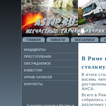
ГЛАВНАЯ
НОВОСТИ
ВСЕ ЗАПИСИ
ИНЦИДЕНТЫ
В Риме 
ПРЕСТУПЛЕНИЯ
ОБСУЖДАЕМОЕ
столкну
ИЗВЕ­СТИЯ
В итоге сто
АРХИВ ЗАПИСЕЙ
восемь чел
доставлены
КОНТАКТЫ
АНСА.
Всего в Ри
собрались 
различных 
8 человек утонули в Москве за