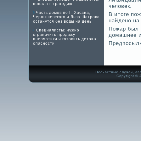
попала в трагедию
челове­к.
Часть домов по Г. Хасана,
В итоге по
Чернышевского и Льва Шатрова
найде­но н
останутся без воды на день
Пожар был 
Специалисты: нужно
домашнее и
ограничить продажу
пневматики и готовить деток к
Предпосылк
опасности
Несчастные случаи, ав
Copyright © А