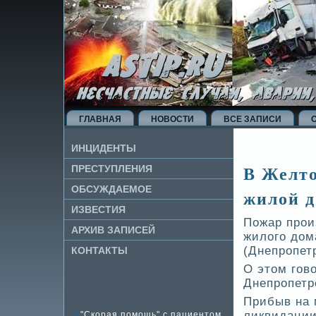
ГЛАВНАЯ
НОВОСТИ
ВСЕ ЗАПИСИ
ИНЦИДЕНТЫ
В Желто
ПРЕСТУПЛЕНИЯ
ОБСУЖДАЕМОЕ
жилой 
ИЗВЕ­СТИЯ
Пожар прои
АРХИВ ЗАПИСЕЙ
жилого дом
(Днепропет
КОНТАКТЫ
О этом гов
Днепропетр
Прибыв на 
ликвидации
"Скорая помощь" с пациентом