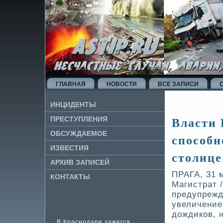
ГЛАВНАЯ
НОВОСТИ
ВСЕ ЗАПИСИ
ИНЦИДЕНТЫ
Власти 
ПРЕСТУПЛЕНИЯ
ОБСУЖДАЕМОЕ
способн
ИЗВЕ­СТИЯ
столице
АРХИВ ЗАПИСЕЙ
ПРАГА, 31 
КОНТАКТЫ
Магистрат 
предупрежд
уве­личени
дождиков, 
В Краснодаре зажегся