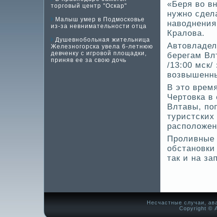
«Беря во в
торговый центр "Оскар"
нужно сде­
Малыш умер в Подмосковье
наводнения
из-за невнимательности отца
Кралова.
Душевнобольная жительница
Автовладе­
Железногорска увела 6-летнюю
девченку с игровой площадки,
берегам Вл
приняв ее за свою дочь
/13:00 мск
возвышенны
В это врем
Чертовка в
Влтавы, по
туристских
расположен
Проливные 
обстановки 
так и на за
Несчастные случаи, ав
Copyright © А