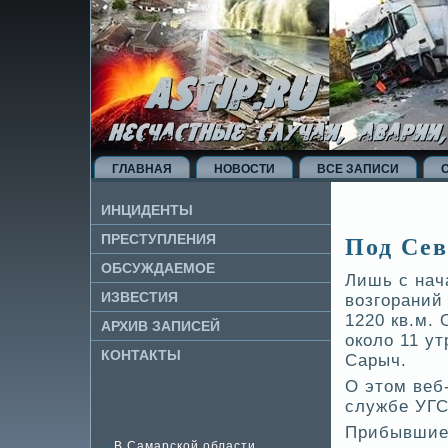
ГЛАВНАЯ
НОВОСТИ
ВСЕ ЗАПИСИ
ИНЦИДЕНТЫ
Под Сев
ПРЕСТУПЛЕНИЯ
ОБСУЖДАЕМОЕ
Лишь с нач
ИЗВЕ­СТИЯ
возгораний
1220 кв.м.
АРХИВ ЗАПИСЕЙ
около 11 у
КОНТАКТЫ
Сарыч.
О этом ве­
службе УГС
Прибывшие 
В Самарской области