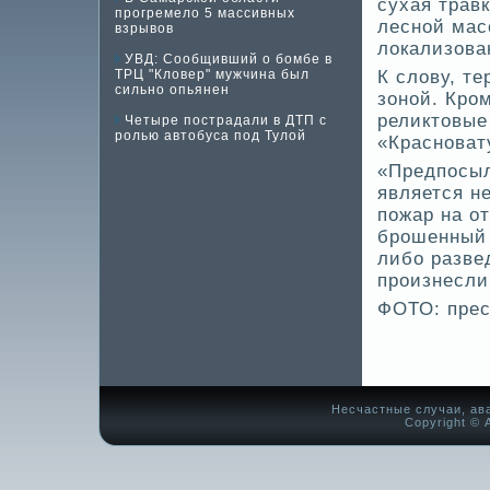
сухая травк
прогремело 5 массивных
лесной мас
взрывов
локализова
УВД: Сообщивший о бомбе в
ТРЦ "Кловер" мужчина был
К слову, т
сильно опьянен
зоной. Кро
реликтовые
Четыре пострадали в ДТП с
ролью автобуса под Тулой
«Красноват
«Предпосыл
является н
пожар на о
брошенный 
либо разве­
произнесли
ФОТО: прес
Несчастные случаи, ав
Copyright © А