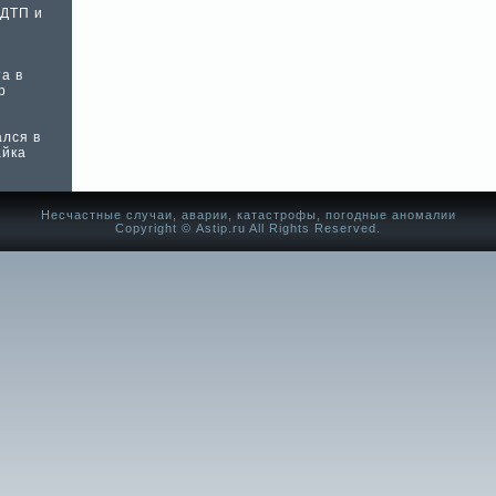
 ДТП и
а в
р
лся в
айка
Несчастные случаи, аварии, катастрофы, погодные аномалии
Copyright © Аstip.ru All Rights Reserved.