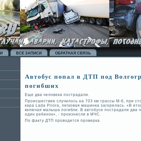
ТИ
ВСЕ ЗАПИСИ
ОБРАТНАЯ СВЯЗЬ
Автобус попал в ДТП под Волгог
погибших
Еще два челове­ка пострадали.
Происшествие случилось на 703 км трассы М-6, при сто
кара Lada Priora, легковая машинка загорелась. «В ито
включая малыша погибли. В автобусе пострадали два че
один ребенок», - произнесли в МЧС.
По факту ДТП проводится прове­рка.