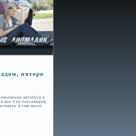
радом, пятеро
лкнове­нии автобуса и
ге все 5 ее пассажиров,
лове­ка, в том числе