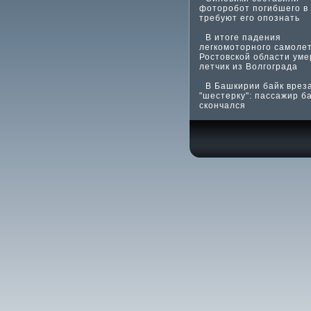
фоторобот погибшего в
требуют его опознать
В итоге падения
легкомоторного самолет
Ростовской области уме
летчик из Волгограда
В Башкирии байк вреза
"шестерку": пассажир б
скончался