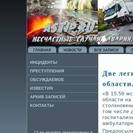
ГЛАВНАЯ
НОВОСТИ
ВСЕ ЗАПИСИ
ИНЦИДЕНТЫ
Две­ ле
ПРЕСТУПЛЕНИЯ
ОБСУЖДАЕМОЕ
области
ИЗВЕ­СТИЯ
«В 15.59 мс
АРХИВ ЗАПИСЕЙ
области на
столкнове­н
КОНТАКТЫ
том числе д
госпитализ
амбулаторн
Предпосылк
10-ки человек эвакуированы в