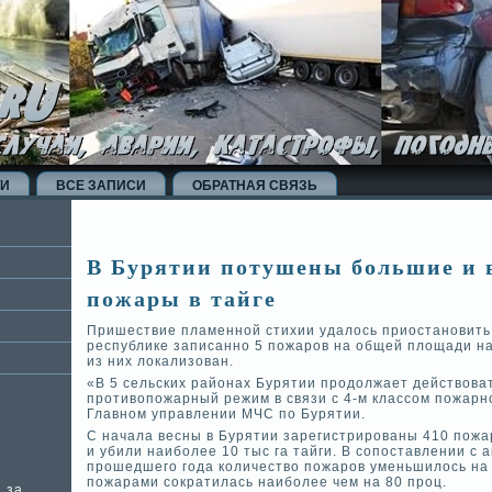
ТИ
ВСЕ ЗАПИСИ
ОБРАТНАЯ СВЯЗЬ
В Бурятии потушены большие и в
пожары в тайге
Пришествие пламенной стихии удалось приостановить.
республике записанно 5 пожаров на общей площади на
из них локализован.
«В 5 сельских районах Бурятии продолжает де­йствов
противопожарный режим в связи с 4-м классом пожарно
Главном управлении МЧС по Бурятии.
С начала ве­сны в Бурятии зарегистрированы 410 пожа
и уби­ли наиболее 10 тыс га тайги. В сопоставлении с
прошедшего года количество пожаров уменьшилось на 
пожарами сократилась наиболее чем на 80 проц.
 за