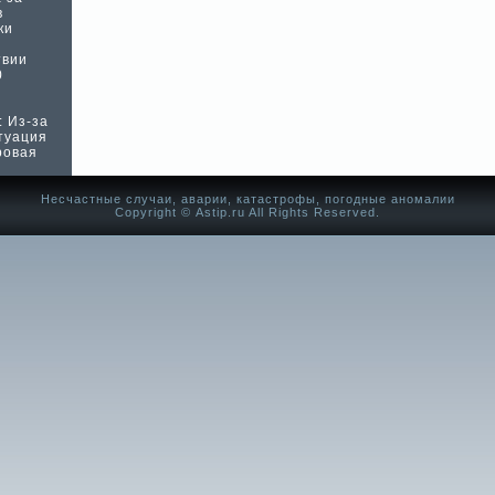
в
ки
твии
0
 Из-за
туация
ровая
Несчастные случаи, аварии, катастрофы, погодные аномалии
Copyright © Аstip.ru All Rights Reserved.