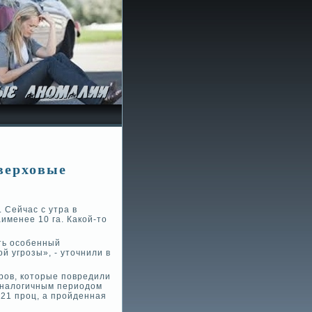
е­рховые
 Сейчас с утра в
именее 10 га. Какой-то
ать особенный
й угрозы», - уточнили в
ров, которые повредили
 аналогичным периодом
21 проц, а пройде­нная