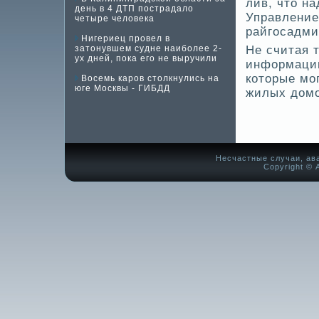
лив, что н
день в 4 ДТП пострадало
Управление
четыре человека
райгосадми
Нигериец провел в
затонувшем судне наиболее 2-
Не считая 
ух дней, пока его не выручили
информацию
которые мо
Восемь каров столкнулись на
юге Москвы - ГИБДД
жилых домо
Несчастные случаи, ав
Copyright © А