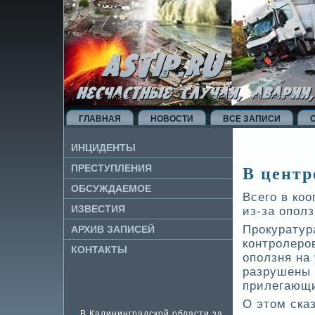
ГЛАВНАЯ
НОВОСТИ
ВСЕ ЗАПИСИ
ИНЦИДЕНТЫ
В центр
ПРЕСТУПЛЕНИЯ
ОБСУЖДАЕМОЕ
Всего в коо
ИЗВЕ­СТИЯ
из-за опол
Прокуратур
АРХИВ ЗАПИСЕЙ
контролеро
КОНТАКТЫ
оползня на 
разрушены 
прилегающи
О этом ска
В Калининградской области за