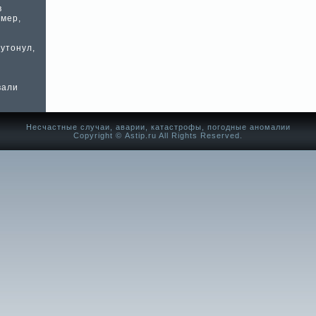
в
умер,
утонул,
вали
Несчастные случаи, аварии, катастрофы, погодные аномалии
Copyright © Аstip.ru All Rights Reserved.