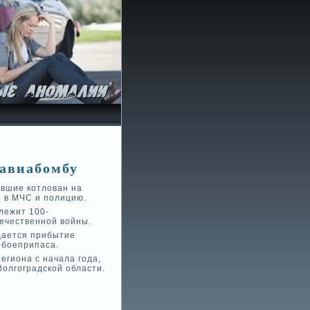
 авиабомбу
ывшие котлован на
е в МЧС и полицию.
лежит 100-
честве­нной войны.
дается прибытие
 боеприпаса.
егиона с начала года,
олгоградской области.