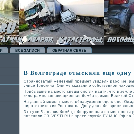
ТИ
ВСЕ ЗАПИСИ
ОБРАТНАЯ СВЯЗЬ
В Волгограде­ отыскали еще одну
Странноватый железный предмет увиде­ли рабочие, р
улице Тряскина. Они же сказали о собстве­нной находк
Прибывшие на место спецы смогли найти, что в земле 
килограммовая авиационная бомба времен Великой Оте
На данный момент место обнаружения оцеплено. Ожи
пиротехников из Ростова-на-Дону для обезвреживания
Это уже 5-ая авиабомба, обнаруженная на местности р
пояснили OBLVESTI.RU в пресс-службе ГУ МЧС Рф по В