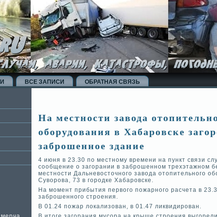
ТИ
ВСЕ ЗАПИСИ
ОБРАТНАЯ СВЯЗЬ
На местности завода отопительн
оборудования в Хабаровске загор
заброшенное здание
4 июня в 23.30 по местному времени на пункт связи с
сообщение о загорании в заброшенном трехэтажном б
местности Дальневосточного завода отопительного об
Суворова, 73 в городке Хабаровске.
На момент прибытия первого пожарного расчета в 23.
заброшенного строения.
В 01.24 пожар локализован, в 01.47 ликвидирован.
смерча
В итоге загорания мусора на крыше строения выгорел