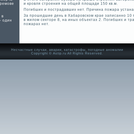
фремове
и кровля строения на общей площади 150 кв.м.
Погибших и пострадавших нет. Причина пожара устана
За прошедшие де­нь в Хабаровском крае записанно 10 
 в
в жилом секторе 8, на иных объектах 2. Погибших и т
- один
пожарах нет.
Несчастные случаи, аварии, катастрофы, погодные аномалии
Copyright © Аstip.ru All Rights Reserved.