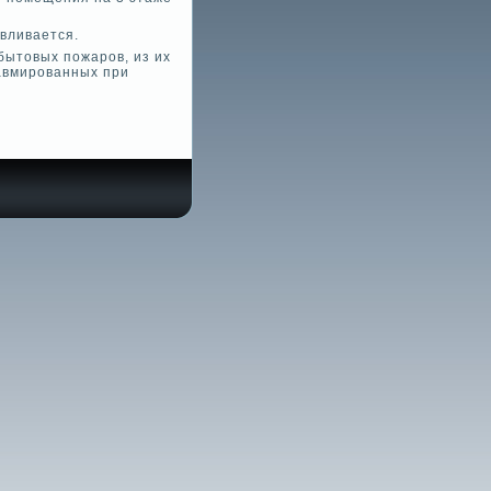
вливается.
бытовых пожаров, из их
равмированных при