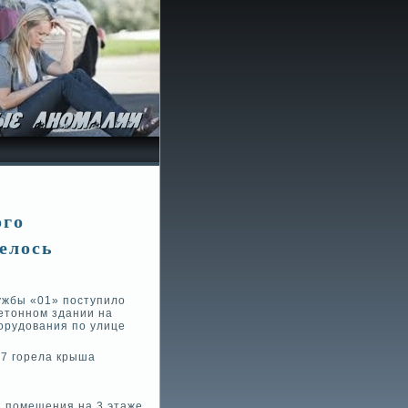
ого
елось
лужбы «01» поступило
етонном здании на
орудования по улице
37 горела крыша
и помещения на 3 этаже