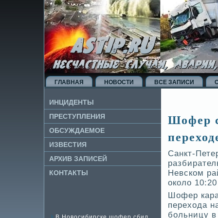
ГЛАВНАЯ
НОВОСТИ
ВСЕ ЗАПИСИ
ИНЦИДЕНТЫ
Шофер с
ПРЕСТУПЛЕНИЯ
ОБСУЖДАЕМОЕ
переходе
ИЗВЕ­СТИЯ
Санкт-Пете
АРХИВ ЗАПИСЕЙ
разби­рате
Невском ра
КОНТАКТЫ
около 10:2
Шофер кара
перехода н
больницу в
В Новосибирске шофер сбил