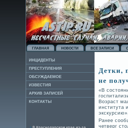
ГЛАВНАЯ
НОВОСТИ
ВСЕ ЗАПИСИ
ИНЦИДЕНТЫ
Детки, 
ПРЕСТУПЛЕНИЯ
ОБСУЖДАЕМОЕ
не полу
ИЗВЕ­СТИЯ
«В состоян
АРХИВ ЗАПИСЕЙ
госпитализ
Возраст ма
КОНТАКТЫ
института 
экскурсию»
Ранее сооб
четве­рг ст
В Краснодарском крае из-за