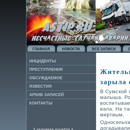
ГЛАВНАЯ
НОВОСТИ
ВСЕ ЗАПИСИ
ИНЦИДЕНТЫ
Житель
ПРЕСТУПЛЕНИЯ
ОБСУЖДАЕМОЕ
зарыла е
ИЗВЕ­СТИЯ
В Сумской 
АРХИВ ЗАПИСЕЙ
малыша. Ро
воспитывае
КОНТАКТЫ
вала. На т
мертвым.
Односельча
догадывали
3 человека погибли в