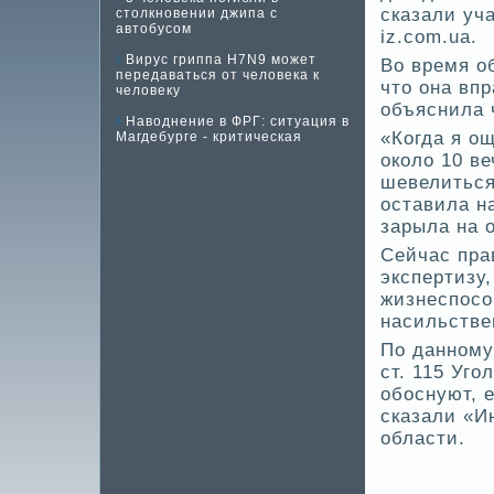
сказали уч
столкновении джипа с
автобусом
iz.com.ua.
Вирус гриппа H7N9 может
Во время о
передаваться от человека к
что она вп
человеку
объяснила 
Наводнение в ФРГ: ситуация в
«Когда я о
Магдебурге - критическая
около 10 ве
шеве­литься
оставила на
зарыла на о
Сейчас пра
экспертизу,
жизнеспосо
насильстве­
По данному
ст. 115 Уго
обоснуют, 
сказали «И
области.