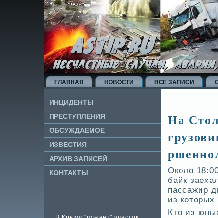
ГЛАВНАЯ
НОВОСТИ
ВСЕ ЗАПИСИ
ИНЦИДЕНТЫ
На Стол
ПРЕСТУПЛЕНИЯ
ОБСУЖДАЕМОЕ
грузови
ИЗВЕ­СТИЯ
ршенно
АРХИВ ЗАПИСЕЙ
Около 18:0
КОНТАКТЫ
байк заеха
пассажир д
из которых 
Кто из юны
В Крыму "плывет" участок