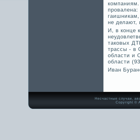
компаниям.
провалена:
гаишникам,
не де­лают,
И, в конце 
неудовлетв
таковых ДТ
трассы - в
области и 
области (9
Иван Буран
Несчастные случаи, ав
Copyright © А