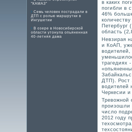
в каких пог
"КАМАЗ"
погибли в с
Семь человек пострадали в
46% больше
ДТП с ролью маршрутки в
количеству
Ингушетии
Петербург 
В озере в Новосибирской
область (2,
области утонула опьяненная
40-летняя дама
Невзирая на
и КоАП, уж
водителей,
уменьшилос
трагедиях 
«опьяненны
Забайкальс
ДТП). Рост
водителей 
Черкесии и
Тревожной 
произошли 
число подр
2012 году 
техосмотра,
техсостоян