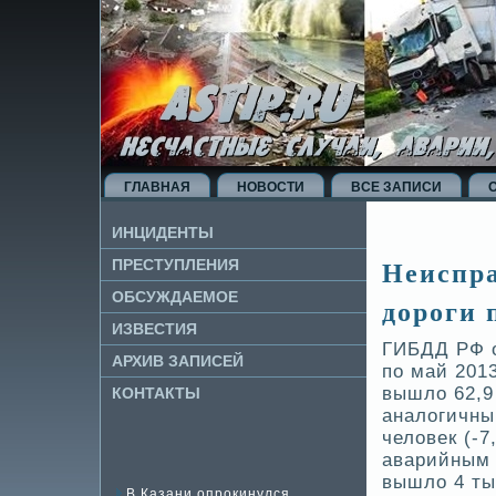
ГЛАВНАЯ
НОВОСТИ
ВСЕ ЗАПИСИ
ИНЦИДЕНТЫ
Неиспр
ПРЕСТУПЛЕНИЯ
ОБСУЖДАЕМОЕ
дороги 
ИЗВЕ­СТИЯ
ГИБДД РФ о
АРХИВ ЗАПИСЕЙ
по май 2013
вышло 62,9
КОНТАКТЫ
аналогичным
челове­к (-
аварийным 
вышло 4 ты
В Казани опрокинулся