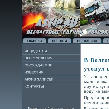
ГЛАВНАЯ
НОВОСТИ
ВСЕ ЗАПИСИ
ИНЦИДЕНТЫ
В Волго
ПРЕСТУПЛЕНИЯ
ОБСУЖДАЕМОЕ
утонул 
ИЗВЕ­СТИЯ
Установлен
АРХИВ ЗАПИСЕЙ
мальчишка,
других куп
КОНТАКТЫ
воду не вы
Предки про
ничего сде
В текущее 
Территория близ самарского