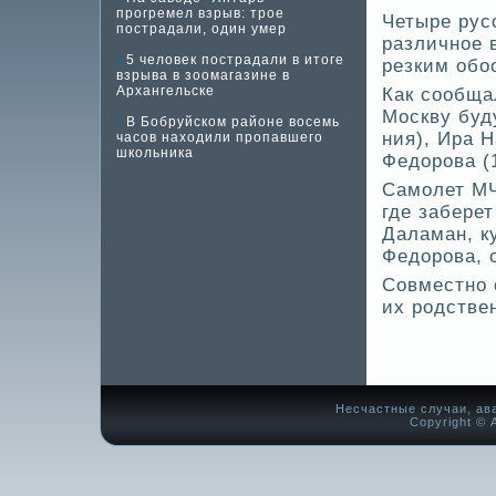
прогремел взрыв: трое
Четыре рус
пострадали, один умер
различное 
5 человек пострадали в итоге
резким обо
взрыва в зоомагазине в
Архангельске
Как сообща
Москву буд
В Бобруйском районе восемь
ния), Ира Н
часов находили пропавшего
школьника
Федорова (
Самолет МЧ
где­ забере
Даламан, ку
Федорова, 
Совместно 
их родстве
Несчастные случаи, ав
Copyright © А