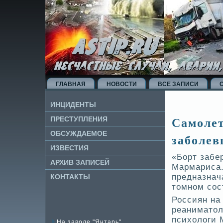
ГЛАВНАЯ
НОВОСТИ
ВСЕ ЗАПИСИ
ИНЦИДЕНТЫ
Самолет
ПРЕСТУПЛЕНИЯ
ОБСУЖДАЕМОЕ
заболев
ИЗВЕ­СТИЯ
«Борт забер
АРХИВ ЗАПИСЕЙ
Мармариса.
предназнач
КОНТАКТЫ
томном сос
Россиян на
реаниматол
психологи 
На заводе "Янтарь"