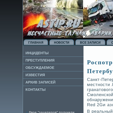
ГЛАВНАЯ
НОВОСТИ
ВСЕ ЗАПИСИ
ИНЦИДЕНТЫ
Роспотр
ПРЕСТУПЛЕНИЯ
ОБСУЖДАЕМОЕ
Петербу
ИЗВЕ­СТИЯ
Санкт-Пете
АРХИВ ЗАПИСЕЙ
местности 
гранатовог
КОНТАКТЫ
Смоленской
обнаружени
Red 2Gи азо
В реальный
Двое "зацеперов" получили