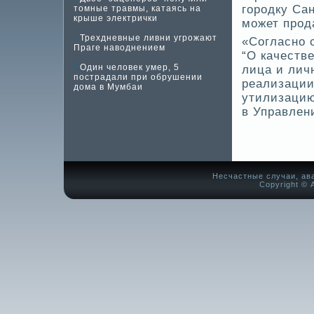
городку Сан
томные травмы, катаясь на
крыше электрички
может прод
Трехдневные ливни угрожают
«Согласно с
Праге наводнением
“О качеств
Один человек умер, 5
лица и лич
пострадали при обрушении
реализации
дома в Мумбаи
утилизацию
в Управлен
Несчастные случаи, ав
Copyright © А