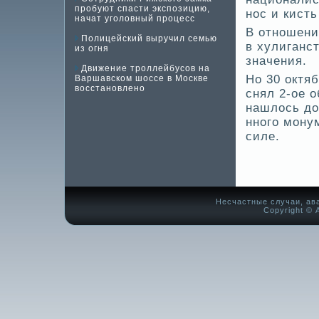
пробуют спасти экспозицию,
нос и кист
начат уголовный процесс
В отношени
Полицейский выручил семью
в хулиганст
из огня
значения.
Движение троллейбусов на
Но 30 октя
Варшавском шоссе в Москве
восстановлено
снял 2-ое о
нашлось до
нного монум
силе.
Несчастные случаи, ав
Copyright © А