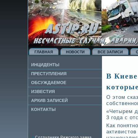
ГЛАВНАЯ
НОВОСТИ
ВСЕ ЗАПИСИ
ИНЦИДЕНТЫ
В Киеве
ПРЕСТУПЛЕНИЯ
ОБСУЖДАЕМОЕ
которые
ИЗВЕ­СТИЯ
О этом ска
АРХИВ ЗАПИСЕЙ
собстве­нно
КОНТАКТЫ
«Четырем да
3 года с от
Как понятно
активистов
националис
Сотрудники Рижского замка