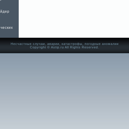
ейдер
ических
Несчастные случаи, аварии, катастрофы, погодные аномалии
Copyright © Аstip.ru All Rights Reserved.