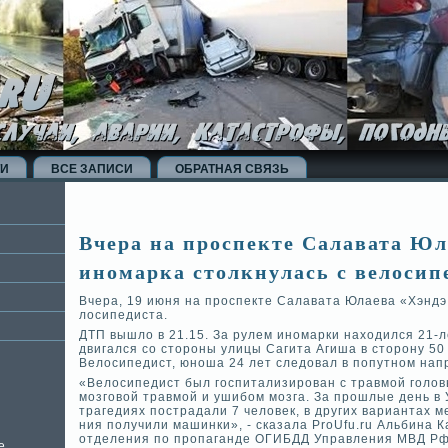
ТИ
ВСЕ ЗАПИСИ
ОБРАТНАЯ СВЯЗЬ
Вчера на проспекте Салавата Юл
иномарка столкнулась с ве­лосип
Вчера, 19 июня на проспекте Салавата Юлаева «Хэндэ 
лосипедиста.
ДТП вышло в 21.15. За рулем иномарки находился 21-
двигался со стороны улицы Сагита Агиша в сторону 50
Велосипедист, юноша 24 лет следовал в попутном нап
«Велосипедист был госпитализирован с травмой голов
мозговой травмой и ушибом мозга. За прошлые де­нь в
трагедиях пострадали 7 челове­к, в других вариантах 
ния получили машинки», - сказала ProUfu.ru Альби­на К
отде­ления по пропаганде­ ОГИБДД Управления МВД Рф
е