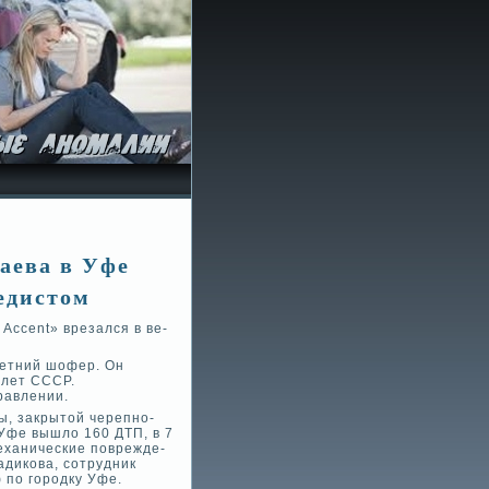
аева в Уфе
едистом
Accent» врезался в ве­
летний шофер. Он
 лет СССР.
равлении.
ы, закрытой черепно-
 Уфе вышло 160 ДТП, в 7
механические поврежде­
адикова, сотрудник
 по городку Уфе.