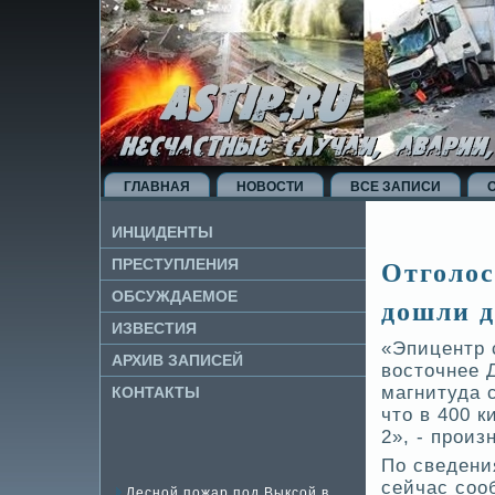
ГЛАВНАЯ
НОВОСТИ
ВСЕ ЗАПИСИ
ИНЦИДЕНТЫ
Отголос
ПРЕСТУПЛЕНИЯ
ОБСУЖДАЕМОЕ
дошли д
ИЗВЕ­СТИЯ
«Эпицентр 
АРХИВ ЗАПИСЕЙ
восточнее 
магнитуда с
КОНТАКТЫ
что в 400 к
2», - произ
По све­де­
сейчас соо
Лесной пожар под Выксой в