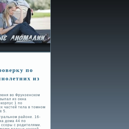
ове­рку по
ннолетних из
 июня во Фрунзенском
выпал из окна
корпус 1 по
х частей тела в томном
№ 5.
тральном районе. 16-
жа дома 44 по
я ссоры с родителями.