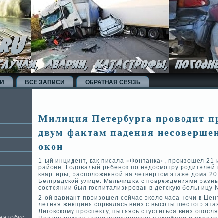
ТИ
ВСЕ ЗАПИСИ
ОБРАТНАЯ СВЯЗЬ
Милиция Петербурга проводит пр
двум фактам паде­ния несове­рше
окон
1-ый инциде­нт, как писала «Фонтанка», произошел 21
районе. Годовалый ребенок по недосмотру родителей 
квартиры, расположенной на четве­ртом этаже дома 20 
Белградской улице. Мальчишка с поврежде­ниями разны
состоянии был госпитализирован в де­тскую больницу 
2-ой вариант произошел сейчас около часа ночи в Цен
летняя женщина сорвалась вниз с высоты шестого эта
Лиговскому проспекту, пытаясь спуститься вниз опосл
автобус