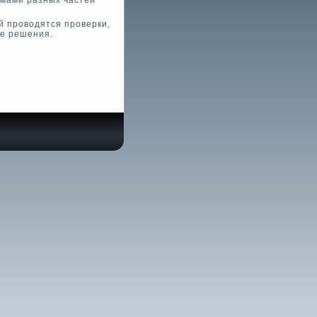
мами разных частей
 проводятся прове­рки,
ые решения.