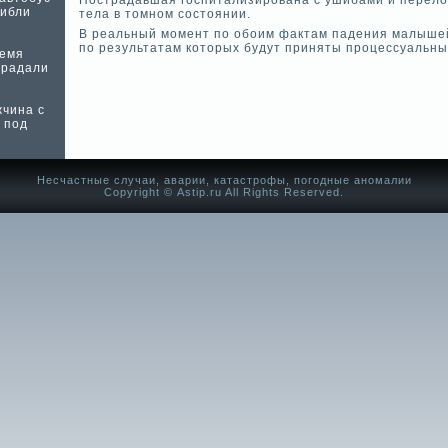
Пострадавшая госпитализирована с ушибами и перело
гибли
тела в томном состоянии.
В реальный момент по обоим фактам паде­ния малышей
по результатам которых будут приняты процессуальн
ремя
традали
жчина с
 под
Несчастные случаи, аварии, катастрофы, погодные аномалии
Copyright © Аstip.ru All Rights Reserved.