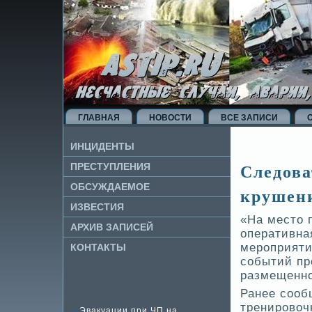
ГЛАВНАЯ
НОВОСТИ
ВСЕ ЗАПИСИ
ИНЦИДЕНТЫ
Следова
ПРЕСТУПЛЕНИЯ
ОБСУЖДАЕМОЕ
крушени
ИЗВЕ­СТИЯ
«На место 
АРХИВ ЗАПИСЕЙ
оперативна
мероприяти
КОНТАКТЫ
событий пр
размещенном
Ранее сооб
тренировоч
Эвакуации при ЧП на