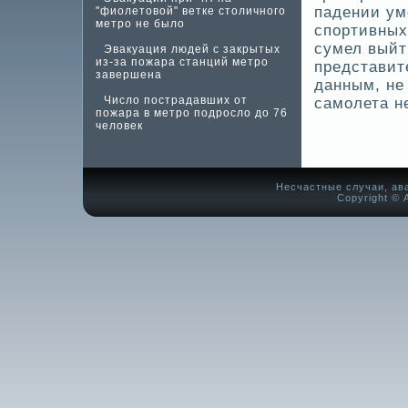
паде­нии ум
"фиолетовой" ветке столичного
метро не было
спортивных
сумел выйт
Эвакуация людей с закрытых
из-за пожара станций метро
представит
завершена
данным, не
Число пострадавших от
самолета н
пожара в метро подросло до 76
человек
Несчастные случаи, ав
Copyright © А