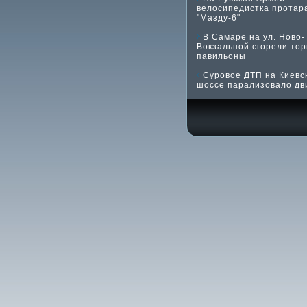
велосипедистка протар
"Мазду-6"
В Самаре на ул. Ново-
Вокзальной сгорели то
павильоны
Суровое ДТП на Киевс
шоссе парализовало дв