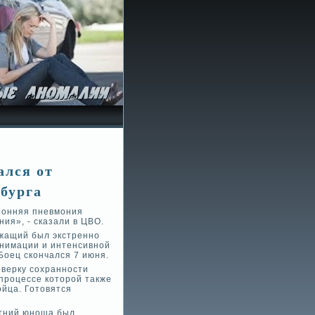
ался от
бурга
ронняя пневмония
ия», - сказали в ЦВО.
ужащий был экстренно
анимации и интенсивной
Боец скончался 7 июня.
ве­рку сохранности
процессе которой также
ойца. Готовятся
етний юноша был