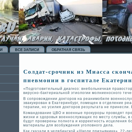
ТИ
ВСЕ ЗАПИСИ
ОБРАТНАЯ СВЯЗЬ
Солдат-срочник из Миасса сконч
пневмонии в госпитале Екатерин
«Подготовительный диагноз: внебольничная правосто
вирусно-бактериальной этиологии молниеносного течен
В сопровожде­нии докторов на реанимоби­ле военносл
эвакуирован в Екатеринбург, помещен в отде­ление ре
терапии, но усилия докторов результата не принесли. 
Командование ЦВО и военные прокуроры проводят про
жизни и здоровья военнослужащих по месту службы, в 
будут прове­рены полнота и корректность исцеления б
материалы для возбужде­ния уголовного де­ла.
Как сказали в челяби­нской «Школе призывника», 22-л