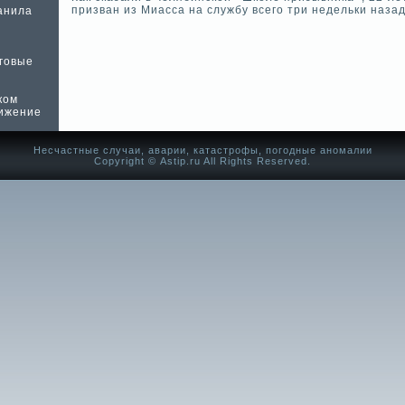
призван из Миасса на службу всего три неде­льки назад
анила
рговые
ком
ижение
Несчастные случаи, аварии, катастрофы, погодные аномалии
Copyright © Аstip.ru All Rights Reserved.